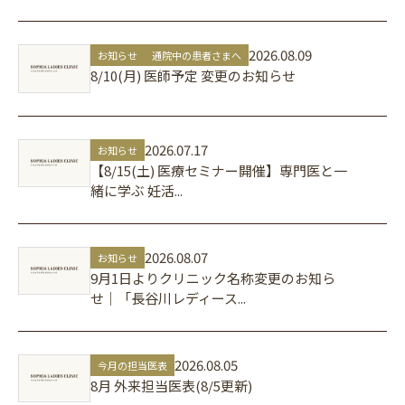
詳
2026.08.09
お知らせ
通院中の患者さまへ
8/10(月) 医師予定 変更のお知らせ
詳
2026.07.17
お知らせ
【8/15(土) 医療セミナー開催】専門医と一
緒に学ぶ 妊活...
詳
2026.08.07
お知らせ
9月1日よりクリニック名称変更のお知ら
せ｜「長谷川レディース...
詳
2026.08.05
今月の担当医表
8月 外来担当医表(8/5更新)