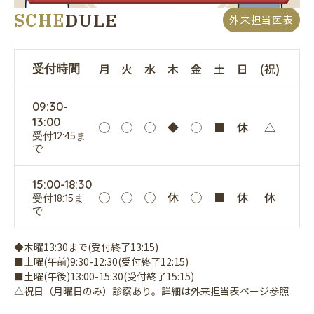
SCHE
DULE
外来担当医表
月
火
水
木
金
土
日
(祝)
受付時間
09:30-
13:00
◯
◯
◯
◆
◯
■
休
△
受付12:45ま
で
15:00-18:30
◯
◯
◯
休
◯
■
休
休
受付18:15ま
で
◆木曜13:30まで(受付終了13:15)
■土曜(午前)9:30-12:30(受付終了12:15)
■土曜(午後)13:00-15:30(受付終了15:15)
△祝日（月曜日のみ）診察あり。詳細は外来担当表ページ参照