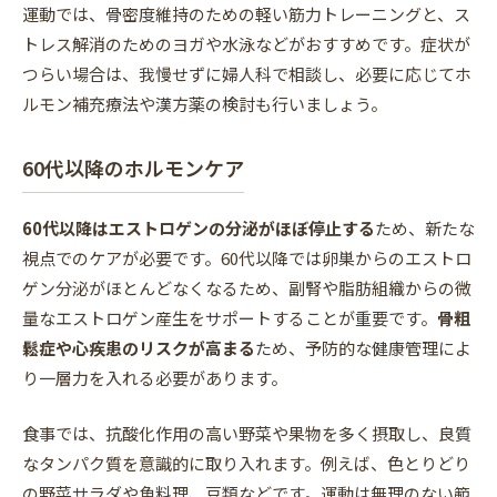
運動では、骨密度維持のための軽い筋力トレーニングと、ス
トレス解消のためのヨガや水泳などがおすすめです。症状が
つらい場合は、我慢せずに婦人科で相談し、必要に応じてホ
ルモン補充療法や漢方薬の検討も行いましょう。
60代以降のホルモンケア
60代以降はエストロゲンの分泌がほぼ停止する
ため、新たな
視点でのケアが必要です。60代以降では卵巣からのエストロ
ゲン分泌がほとんどなくなるため、副腎や脂肪組織からの微
量なエストロゲン産生をサポートすることが重要です。
骨粗
鬆症や心疾患のリスクが高まる
ため、予防的な健康管理によ
り一層力を入れる必要があります。
食事では、抗酸化作用の高い野菜や果物を多く摂取し、良質
なタンパク質を意識的に取り入れます。例えば、色とりどり
の野菜サラダや魚料理、豆類などです。運動は無理のない範