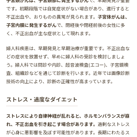
子宮頸がんは、子宮頸部に発生するがん
で、早期発見が重要
です。初期段階では自覚症状がない場合があり、進行すると
不正出血や、おりものの異常が見られます。
子宮体がんは、
子宮内膜に発生するがん
で、閉経後や閉経前後の女性に多
く、不正出血が主な症状として現れます。
婦人科疾患は、早期発見と早期治療が重要です。不正出血な
どの症状を放置せず、早めに婦人科の受診を検討しましょ
う。婦人科では問診や内診、超音波検査(エコー)、子宮鏡検
査、組織診などを通じて診断を行います。近年では画像診断
技術の向上により、診断の正確性が高まっています。
ストレス・過度なダイエット
ストレスにより自律神経が乱れると、ホルモンバランスが崩
れ、不正出血を引き起こす場合があります。
過剰なストレス
が心身に悪影響を及ぼす可能性があります。長期にわたるス