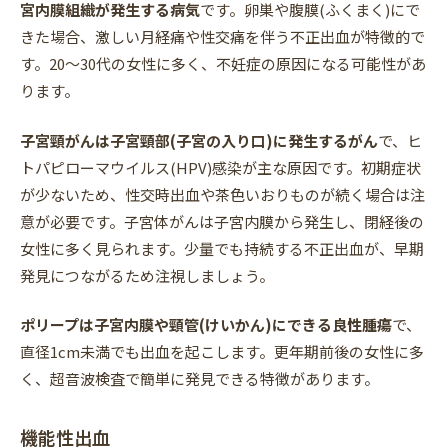
宮内膜組織が発生する病気
です。卵巣や腹膜(ふくまく)にで
きた場合、激しい月経痛や性交痛を伴う不正出血が特徴的で
す。20〜30代の女性に多く、不妊症の原因になる可能性があ
ります。
子宮頸がんは子宮頸部(子宮の入り口)に発生するがん
で、ヒ
トパピローマウイルス(HPV)感染が主な原因です。初期症状
が少ないため、性交時出血や茶色いおりものが続く場合は注
意が必要です。子宮体がんは子宮内膜から発生し、閉経後の
女性に多く見られます。少量でも持続する不正出血が、早期
発見につながるため注視しましょう。
ポリープは子宮内膜や頸管(けいかん)にできる良性腫瘍
で、
直径1cm未満でも出血を起こします。更年期前後の女性に多
く、超音波検査で簡単に発見できる特徴があります。
機能性出血