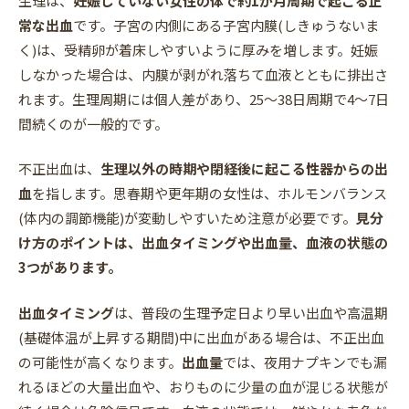
生理は、
妊娠していない女性の体で約1か月周期で起こる正
常な出血
です。子宮の内側にある子宮内膜(しきゅうないま
く)は、受精卵が着床しやすいように厚みを増します。妊娠
しなかった場合は、内膜が剥がれ落ちて血液とともに排出さ
れます。生理周期には個人差があり、25〜38日周期で4〜7日
間続くのが一般的です。
不正出血は、
生理以外の時期や閉経後に起こる性器からの出
血
を指します。思春期や更年期の女性は、ホルモンバランス
(体内の調節機能)が変動しやすいため注意が必要です。
見分
け方のポイントは、出血タイミングや出血量、血液の状態の
3つがあります。
出血タイミング
は、普段の生理予定日より早い出血や高温期
(基礎体温が上昇する期間)中に出血がある場合は、不正出血
の可能性が高くなります。
出血量
では、夜用ナプキンでも漏
れるほどの大量出血や、おりものに少量の血が混じる状態が