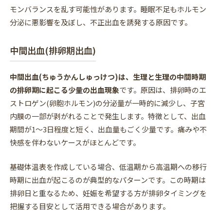
モンバランスを乱す可能性があります。睡眠不足もホルモン
分泌に悪影響を及ぼし、不正出血を誘発する原因です。
中間出血(排卵期出血)
中間出血(ちゅうかんしゅっけつ)は、生理と生理の中間時期
の排卵期に起こる少量の出血現象
です。原因は、排卵時のエ
ストロゲン(卵胞ホルモン)の分泌量が一時的に減少し、子宮
内膜の一部が剥がれることで発生します。特徴として、出血
期間が1〜3日程度と短く、出血量もごく少量です。痛みや不
快感を伴わないケースがほとんどです。
基礎体温表を作成している場合、低温期から高温期への移行
時期に出血が起こるのが典型的なパターンです。この時期は
排卵日と重なるため、妊娠を希望する方が排卵タイミングを
把握する目安として活用できる場合があります。