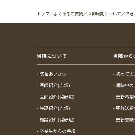
トップ
／
よくあるご質問
／
採卵周期について
／
でき
当院について
当院から
- 院長あいさつ
- 初めて
- 医師紹介(赤坂)
- 通院中
- 医師紹介(淵野辺)
- 更新希
- 施設紹介(赤坂)
- 胚移送
- 施設紹介(淵野辺)
- 更新書
- 卒業生からの手紙