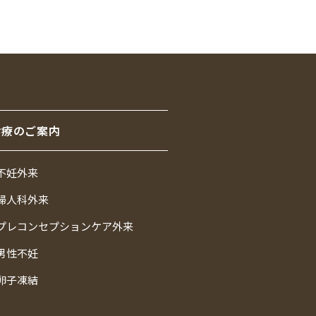
診療のご案内
 不妊外来
 婦人科外来
 プレコンセプションケア外来
 男性不妊
 卵子凍結