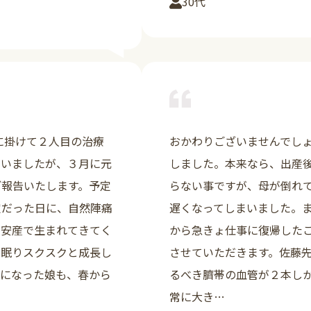
30代
詳しく見る
に掛けて２人目の治療
おかわりございませんでし
まいましたが、３月に元
しました。本来なら、出産
ご報告いたします。予定
らない事ですが、母が倒れ
定だった日に、自然陣痛
遅くなってしまいました。
ド安産で生まれてきてく
から急きょ仕事に復帰した
み眠りスクスクと成長し
させていただきます。佐藤
話になった娘も、春から
るべき臍帯の血管が２本し
常に大き…