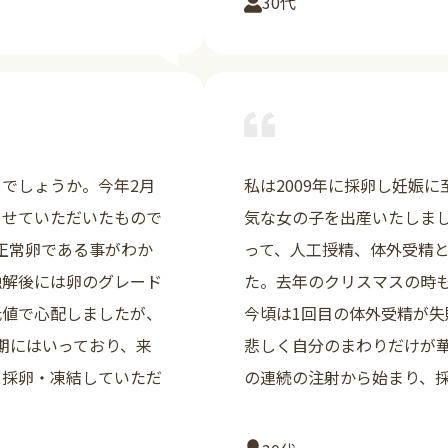
30代
詳しく見る
でしょうか。今年2月
私は2009年に採卵し妊娠
させていただいたもので
気な女の子を出産いたしまし
正常卵である事がわか
って、人工授精、体外受精と
融解後には卵のグレード
た。去年のクリスマスの時
低値で心配しましたが、
今頃は1回目の体外受精が
期にはいっており、来
悲しく自分のまわりだけが華
て採卵・凍結していただ
の連続の注射から始まり、