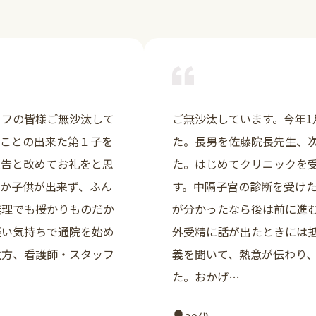
詳しく見る
ッフの皆様ご無沙汰して
ご無沙汰しています。今年1
ることの出来た第１子を
た。長男を佐藤院長先生、
報告と改めてお礼をと思
た。はじめてクリニックを受
なか子供が出来ず、ふん
す。中隔子宮の診断を受け
無理でも授かりものだか
が分かったなら後は前に進
軽い気持ちで通院を始め
外受精に話が出たときには
生方、看護師・スタッフ
義を聞いて、熱意が伝わり
た。おかげ…