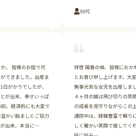
30代
詳しく見る
か。 皆様のお陰で可
拝啓 陽春の候、皆様におか
とができました。出産ま
とお喜び申し上げます。大
1日がかりでしたが、
無事元気な女児を出産しま
ことが出来、幸せいっぱ
４ヶ月の娘は飛び切りの笑
体的、経済的にも大変で
の成長を見守りながらこの
の温かい励ましとご協力
通院中は、経験豊富で頼り
事が出来、本当に…
しく暖かい笑顔で接してく
妊に悩み…