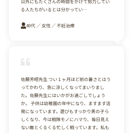
以外にもたくさんの時間をかけて努力してい
る人たちがいるとは分かってい…
40代 ／ 女性 ／ 不妊治療
詳
佐藤芳昭先生 つい１ヶ月ほど前の暑さとはう
ってかわり、急に涼しくなってまいりまし
た。佐藤先生にはいかがお過ごしでしょう
か。 子供は幼稚園の年中になり、ますます活
発になっています。遊びもすっかり男の子ら
しくなり、今は戦隊モノにハマり、毎日見え
ない敵とくるくる忙しく戦っています。私も