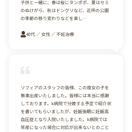
子供と一緒に、春は桜にタンポポ、夏はセミ
のぬけがら、秋はドングリなど、近所の公園
の季節の移り変わりなどを楽し…
40代 ／ 女性 ／ 不妊治療
詳
ソフィアのスタッフの皆様、この度女の子を
無事出産いたしました。皆様には本当に感謝
しております。k病院で分娩する予定で紹介状
を書いてもらいましたが、妊娠後期に妊娠高
血圧症となり入院いたしました。k病院では
早産になった場合に対応が出来ないとのこと