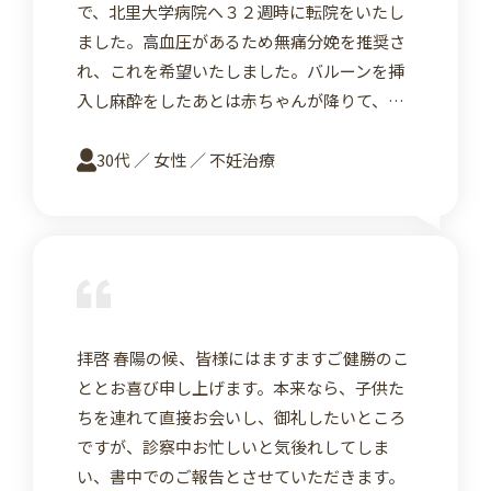
で、北里大学病院へ３２週時に転院をいたし
ました。高血圧があるため無痛分娩を推奨さ
れ、これを希望いたしました。バルーンを挿
入し麻酔をしたあとは赤ちゃんが降りて、…
30代 ／ 女性 ／ 不妊治療
詳
拝啓 春陽の候、皆様にはますますご健勝のこ
ととお喜び申し上げます。本来なら、子供た
ちを連れて直接お会いし、御礼したいところ
ですが、診察中お忙しいと気後れしてしま
い、書中でのご報告とさせていただきます。