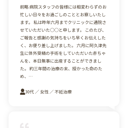
前略 病院スタッフの皆様には相変わらずのお
忙しい日々をお過ごしのこととお察しいたし
ます。 私は昨年六月までクリニックに通院さ
せていただいた○○と申します。 このたび、
ご報告と感謝の気持ちをいち早くお伝えした
く、お便り差し上げました。 六月に阿久津先
生に体外受精の手術をしていただいた赤ちゃ
んを、本日無事に出産することができまし
た。 約三年間の治療の末、授かった命のた
め、…
30代 ／ 女性 ／ 不妊治療
詳