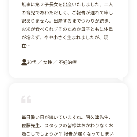
無事に第２子長女を出産いたしました。二人
の育児であわただしく、ご報告が遅れて申し
訳ありません。出産するまでつわりが続き、
お米が食べられずそのためか母子ともに体重
が増えず、やや小さく生まれましたが、現
在…
30代 ／ 女性 ／ 不妊治療
詳
毎日暑い日が続いていますね。阿久津先生、
佐藤先生、スタッフの皆様はおかわりなくお
過ごしでしょうか？ 報告が遅くなってしまい