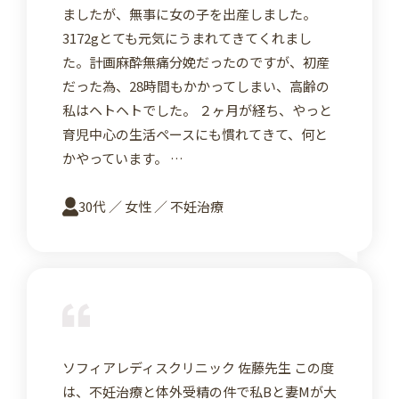
ましたが、無事に女の子を出産しました。
3172gとても元気にうまれてきてくれまし
た。計画麻酔無痛分娩だったのですが、初産
だった為、28時間もかかってしまい、高齢の
私はヘトヘトでした。 ２ヶ月が経ち、やっと
育児中心の生活ペースにも慣れてきて、何と
かやっています。 …
30代 ／ 女性 ／ 不妊治療
詳
ソフィアレディスクリニック 佐藤先生 この度
は、不妊治療と体外受精の件で私Bと妻Mが大