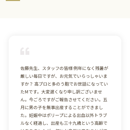
詳
佐藤先生、スタッフの皆様 例年になく残暑が
厳しい毎日ですが、お元気でいらっしゃいま
すか？ 高プロと多のう胞でお世話になってい
たMです。大変遅くなり申し訳ございませ
ん。今ごろですがご報告させてください。五
月に男の子を無事出産することができまし
た。妊娠中はポリープによる出血以外トラブ
ルなく経過し、出産も三十九歳という高齢で