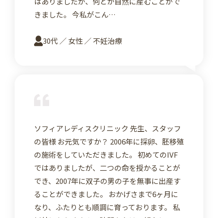
はありましたが、何とか自然に産むことがで
きました。 今私がこん…
30代 ／ 女性 ／ 不妊治療
詳
ソフィアレディスクリニック 先生、スタッフ
の皆様 お元気ですか？ 2006年に採卵、胚移殖
の施術をしていただきました。 初めてのIVF
ではありましたが、二つの命を授かることが
でき、2007年に双子の男の子を無事に出産す
ることができました。 おかげさまで6ヶ月に
なり、ふたりとも順調に育っております。 私