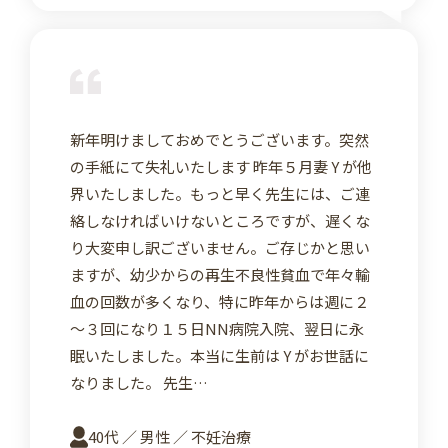
詳
新年明けましておめでとうございます。突然
の手紙にて失礼いたします 昨年５月妻 Y が他
界いたしました。もっと早く先生には、ご連
絡しなければいけないところですが、遅くな
り大変申し訳ございません。ご存じかと思い
ますが、幼少からの再生不良性貧血で年々輸
血の回数が多くなり、特に昨年からは週に２
～３回になり１５日NN病院入院、翌日に永
眠いたしました。本当に生前は Y がお世話に
なりました。 先生…
40代 ／ 男性 ／ 不妊治療