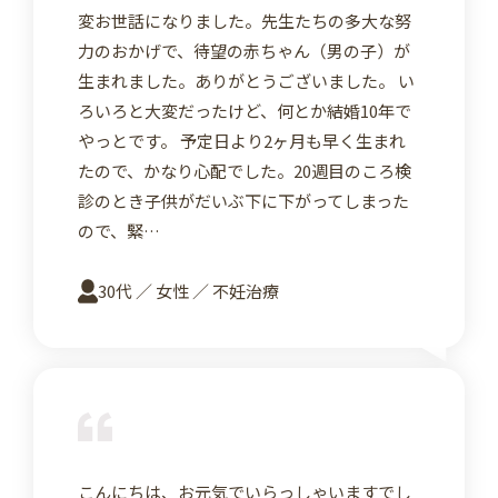
変お世話になりました。先生たちの多大な努
力のおかげで、待望の赤ちゃん（男の子）が
生まれました。ありがとうございました。 い
ろいろと大変だったけど、何とか結婚10年で
やっとです。 予定日より2ヶ月も早く生まれ
たので、かなり心配でした。20週目のころ検
診のとき子供がだいぶ下に下がってしまった
ので、緊…
30代 ／ 女性 ／ 不妊治療
詳
こんにちは、お元気でいらっしゃいますでし